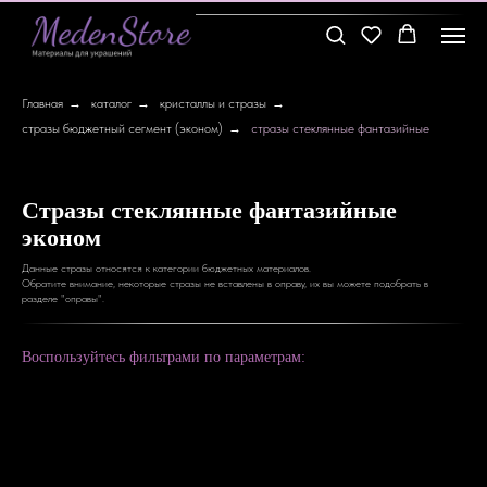
Главная
→
каталог
→
кристаллы и стразы
→
стразы бюджетный сегмент (эконом)
→
стразы стеклянные фантазийные
Стразы стеклянные фантазийные
эконом
Данные стразы относятся к категории бюджетных материалов.
Обратите внимание, некоторые стразы не вставлены в оправу, их вы можете подобрать в
разделе "оправы".
Воспользуйтесь фильтрами по параметрам: