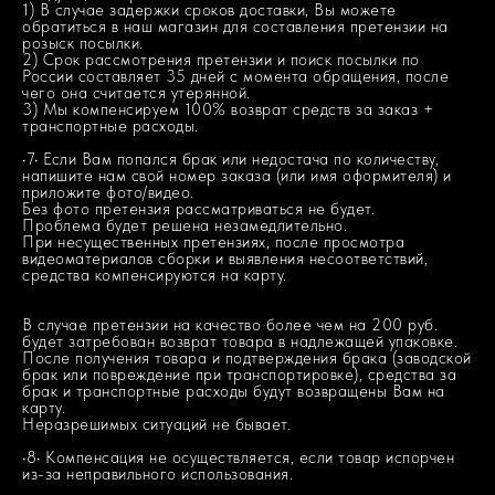
1) В случае задержки сроков доставки, Вы можете
обратиться в наш магазин для составления претензии на
розыск посылки.
2) Срок рассмотрения претензии и поиск посылки по
России составляет 35 дней с момента обращения, после
чего она считается утерянной.
3) Мы компенсируем 100% возврат средств за заказ +
транспортные расходы.
•7• Если Вам попался брак или недостача по количеству,
напишите нам свой номер заказа (или имя оформителя) и
приложите фото/видео.
Без фото претензия рассматриваться не будет.
Проблема будет решена незамедлительно.
При несущественных претензиях, после просмотра
видеоматериалов сборки и выявления несоответствий,
средства компенсируются на карту.
В случае претензии на качество более чем на 200 руб.
будет затребован возврат товара в надлежащей упаковке.
После получения товара и подтверждения брака (заводской
брак или повреждение при транспортировке), средства за
брак и транспортные расходы будут возвращены Вам на
карту.
Неразрешимых ситуаций не бывает.
•8• Компенсация не осуществляется, если товар испорчен
из-за неправильного использования.