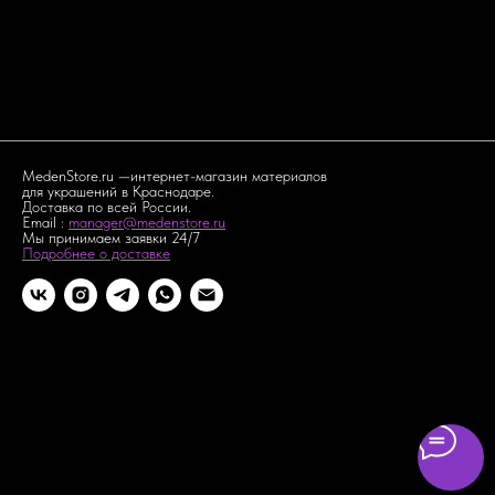
Как сделать заказ
MedenStore.ru —интернет-магазин материалов
для украшений в Краснодаре.
Доставка по всей России.
Email :
manager@medenstore.ru
Мы принимаем заявки 24/7
Подробнее о доставке
Интернет магазин материалов для украшений. В нашем
ассортименте есть стразы,канитель,бисер PRECIOSA,
стразовые цепи, пайетки, фурнитура, булавки для брошей,
фетр, перья, синель, кабошоны для матрешек. Все для
создания брошей, сережек и других украшений. Доставка по
всей России и зарубеж.