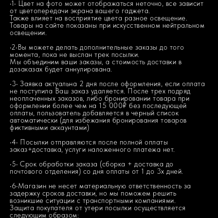
•1• Цвет на фото может отображаться неточно, все зависит
от цветопередачи экрана вашего гаджета.
Также влияет на восприятие цвета разное освещение.
Товары на сайте показаны при искусственном нейтральном
освещении.
•2•Вы можете делать дополнительные заказы до того
момента, пока не выслан трек посылки.
Мы объединим ваши заказы, а стоимость доставки в
дозаказах будет аннулирована.
•3• Заявка актуальна 2 дня после оформления, если оплата
не поступила Ваш заказ удаляется. После трех подряд
неоплаченных заказов, либо бронировании товара при
оформлении более чем на 15 000₽ без последующей
оплаты, пользователь добавляется в черный список
автоматически (для избежания бронирования товаров
фиктивными аккаунтами)
•4• Посылки отправляются после полной оплаты
заказ+доставка, услуги наложенного платежа нет.
•5• Срок обработки заказа (сборка + доставка до
почтового отделения) со дня оплаты от 1 до 3х дней.
•6•Магазин не несет материальную ответственность за
задержку сроков доставки, но мы поможем решить
возникшие ситуации с транспортными компаниями.
Защита покупателя от утери посылки осуществляется
следующим образом: