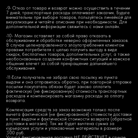
•9• Отказ от товара и возврат можно осуществить в течении
7 дней, транспортные расходы оплачивает заказчик. Будьте
внимательны при выборе товаров, пользуйтесь линейкой для
визуализации и читайте описание при необходимости. Для
дополнительной информации свяжитесь с нами онлайн.
•10• Магазин оставляет за собой право отказать в
обслуживании и обработке неверно оформленных заказов.
В случае целенаправленного злоупотребления клиентом
правами потребителя с целью получить выгоду в виде
скидок, бесплатных товаров, дополнительных услуг, а также
необоснованные создания конфликтных ситуаций и хамское
общение влечет за собой прекращение дальнейшего
обслуживания.
•11•Если получатель не забрал свою посылку из пункта
выдачи и она отправилась обратно, при повторной отправке
посылки покупатель обязан будет заново оплатить
фактическую (не фиксированную) стоимость транспортных
расходов и компенсировать магазину расходы за оплату
возврата.
Компенсация средств за заказ возможна только после
вычета фактической (не фиксированной) стоимости доставки
в пункт выдачи и фактической стоимости возврата (обратной
доставки в магазин). Так же будет вычтена сумма за
курьерские услуги и упаковочные материалы в размере
300 руб.
Услуга фиксированная доставка НЕ ДЕЙСТВУЕТ в случае