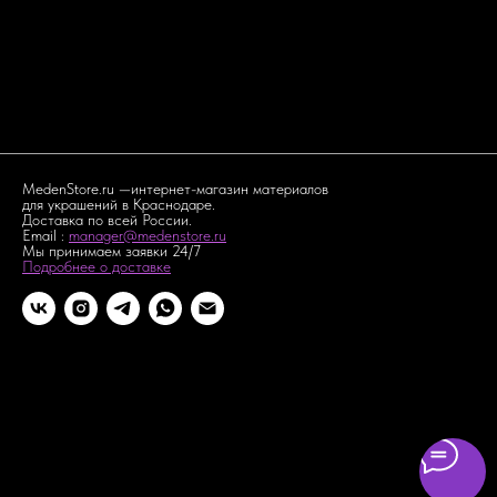
MedenStore.ru —интернет-магазин материалов
для украшений в Краснодаре.
Доставка по всей России.
Email :
manager@medenstore.ru
Мы принимаем заявки 24/7
Подробнее о доставке
Интернет магазин материалов для украшений. В нашем
ассортименте есть стразы,канитель,бисер PRECIOSA,
стразовые цепи, пайетки, фурнитура, булавки для брошей,
фетр, перья, синель, кабошоны для матрешек. Все для
создания брошей, сережек и других украшений. Доставка по
всей России и зарубеж.