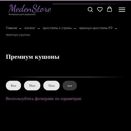
Главная
→
каталог
→
кристаллы и стразы
→
премиум кристаллы К9
→
премиум кушоны
Премиум кушоны
8мм
10мм
12мм
все
Воспользуйтесь фильтрами по параметрам: