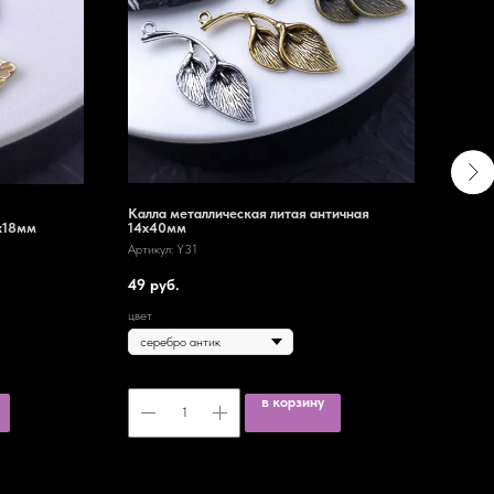
Калла металлическая литая античная
Мета
9х18мм
14х40мм
Артик
Артикул:
Y31
4
ру
49
руб.
цвет
цвет
в корзину