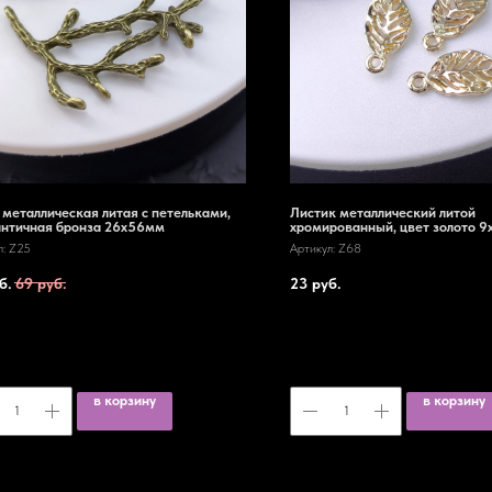
 металлическая литая с петельками,
Листик металлический литой
античная бронза 26х56мм
хромированный, цвет золото 
л:
Z25
Артикул:
Z68
б.
69
руб.
23
руб.
в корзину
в корзину