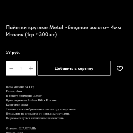
Пайетки круглые Metal ~бледное золото~ 4мм
Италия (1гр ≈300шт)
Артикул:
Pai 102
59
руб.
Добавить в корзину
Цена указана за 1 гр
Размер 4мм
В пакете примерно 300шт
Производитель Andrea Bilics Италия
Категория люкс
Тонкие с откалиброванным по центру отверстием.
Покрытие не стирается от контакта с руками.
Не рекомендуется химическое воздействие.
Оттенок: ШАМПАНЬ
Размер: 4мм