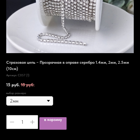
см)
Стразовая цепь ~ Прозрачная в оправе серебро 1.4мм, 2мм, 2.5мм
Стр
(10см)
Арти
Артикул:
C057 (1)
19
15
руб.
18
руб.
выбор размера
в корзину