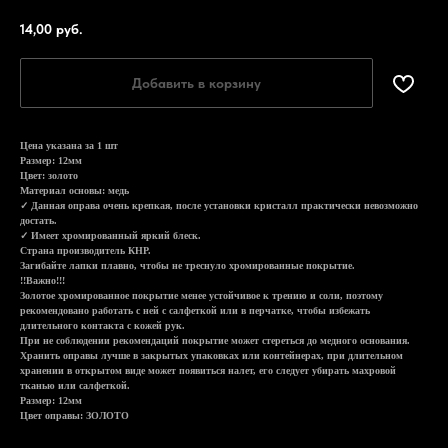
14,00
руб.
Добавить в корзину
Цена указана за 1 шт
Размер: 12мм
Цвет: золото
Материал основы: медь
✓ Данная оправа очень крепкая, после установки кристалл практически невозможно
достать.
✓ Имеет хромированный яркий блеск.
Страна производитель КНР.
Загибайте лапки плавно, чтобы не треснуло хромированные покрытие.
!!Важно!!!
Золотое хромированное покрытие менее устойчивое к трению и соли, поэтому
рекомендовано работать с ней с салфеткой или в перчатке, чтобы избежать
длительного контакта с кожей рук.
При не соблюдении рекомендаций покрытие может стереться до медного основания.
Хранить оправы лучше в закрытых упаковках или контейнерах, при длительном
хранении в открытом виде может появиться налет, его следует убирать махровой
тканью или салфеткой.
Размер: 12мм
Цвет оправы: ЗОЛОТО