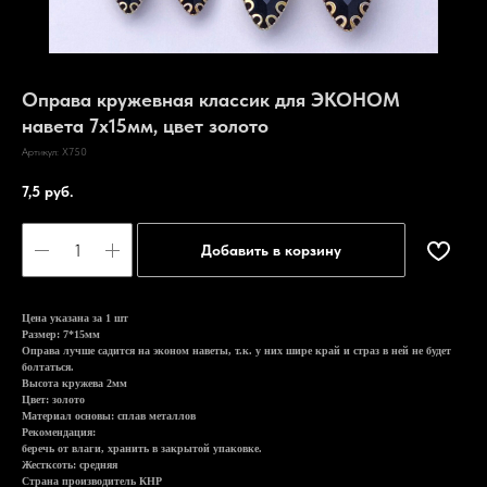
Оправа кружевная классик для ЭКОНОМ
навета 7х15мм, цвет золото
Артикул:
X750
7,5
руб.
Добавить в корзину
Цена указана за 1 шт
Размер: 7*15мм
Оправа лучше садится на эконом наветы, т.к. у них шире край и страз в ней не будет
болтаться.
Высота кружева 2мм
Цвет: золото
Материал основы: сплав металлов
Рекомендация:
беречь от влаги, хранить в закрытой упаковке.
Жестксоть: средняя
Страна производитель КНР