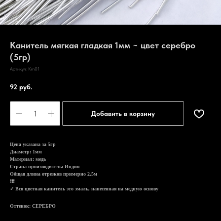
Канитель мягкая гладкая 1мм ~ цвет серебро
(5гр)
Артикул:
Km01
92
руб.
Добавить в корзину
Цена указана за 5гр
Диаметр: 1мм
Материал: медь
Страна производитель: Индия
Общая длина отрезков примерно 2,5м
❗❗❗
✓ Вся цветная канитель это эмаль, нанесенная на медную основу
Оттенок: СЕРЕБРО