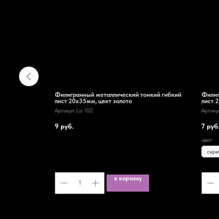
нтичный
Филигранный металлический тонкий гибкий
Филиг
лист 20х35мм, цвет золото
лист 
Артикул:
Lis 102
Артику
9
руб.
7
руб
цвет
в корзину