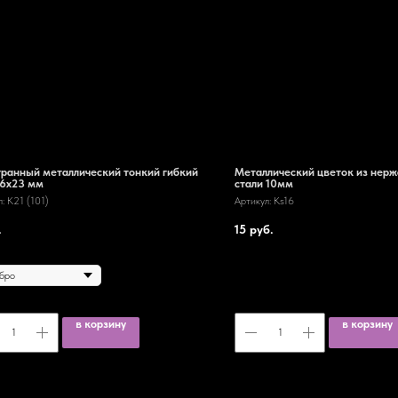
ранный металлический тонкий гибкий
Металлический цветок из нер
26х23 мм
стали 10мм
л:
K21 (101)
Артикул:
Ks16
.
15
руб.
в корзину
в корзину