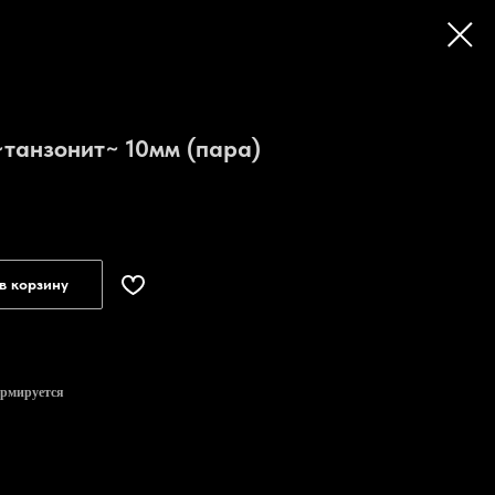
~танзонит~ 10мм (пара)
в корзину
ормируется