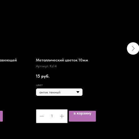
жавеющей
Металлический цветок 10мм
Лист
хром
Артикул:
Ks14
Артик
15
руб.
23
р
цвет
в корзину