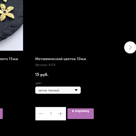
олото 15мм
Металлический цветок 10мм
Ветка
сере
Артикул:
Ks14
Артик
15
руб.
25
р
цвет
в корзину