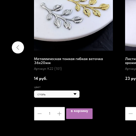
жавеющей
Металлическая тонкая гибкая веточка
Листи
36х20мм
хроми
Артикул:
K22 (101)
Артику
14
руб.
23
ру
цвет
в корзину