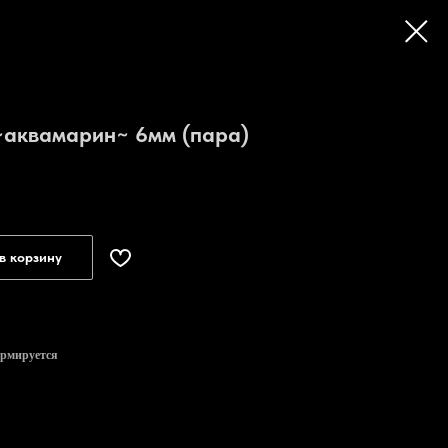
~аквамарин~ 6мм (пара)
в корзину
ормируется