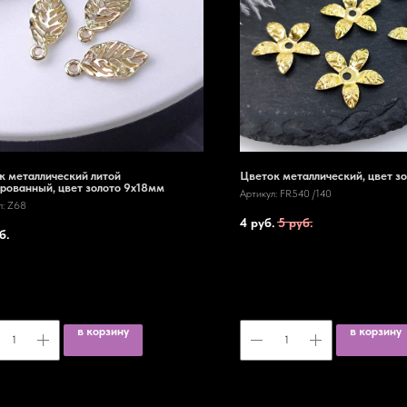
к металлический литой
Цветок металлический, цвет з
рованный, цвет золото 9х18мм
Артикул:
FR540 /140
л:
Z68
4
руб.
5
руб.
б.
в корзину
в корзину