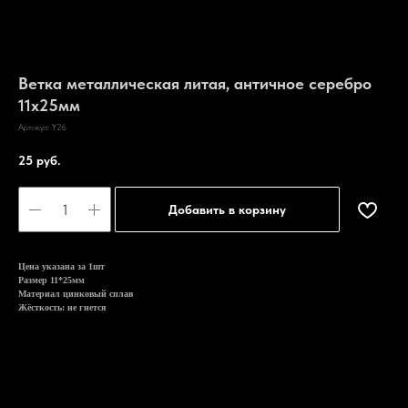
Ветка металлическая литая, античное серебро
11х25мм
Артикул:
Y26
25
руб.
Добавить в корзину
Цена указана за 1шт
Размер 11*25мм
Материал цинковый сплав
Жёсткость: не гнется