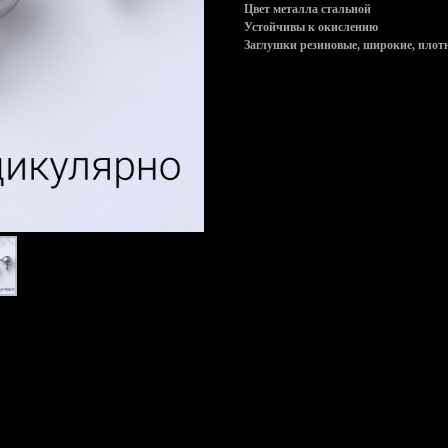
Цвет металла стальной
Устойчивы к окислению
Заглушки резиновые, широкие, плот