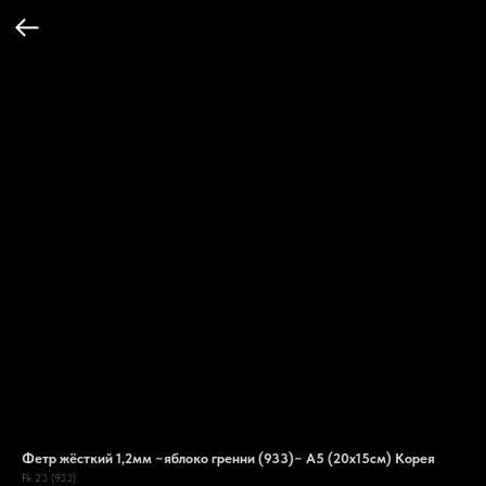
Фетр жёсткий 1,2мм ~яблоко гренни (933)~ А5 (20х15см) Корея
Fk 23 (933)