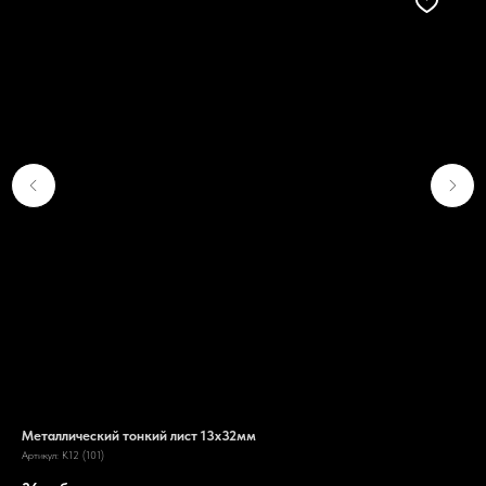
Металлический тонкий лист 13х32мм
Цве
Артикул:
K12 (101)
Арти