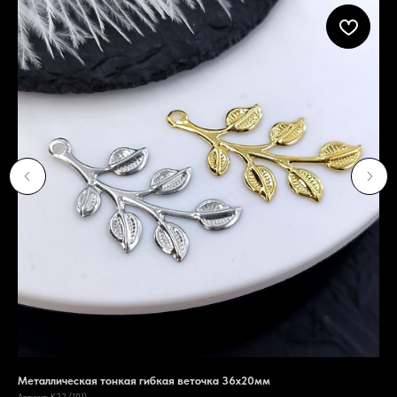
Металлическая тонкая гибкая веточка 36х20мм
Вет
25
Артикул:
K22 (101)