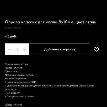
Оправа классик для овала 8х10мм, цвет сталь
Артикул:
Ор1126
4,5
руб.
Добавить в корзину
Цена указана за 1 шт
Размер: 8*10мм
Цвет: сталь
Материал основы: латунь
Жестксоть: средняя
Страна производитель КНР
✓ Данная оправа хорошо держит кристалл, но при необходимости лапки можно
разогнуть
✓ Не ржавеет
✓ Не прихотлива в работе.
Размер: 8*10мм